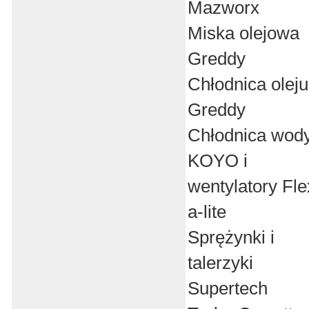
Mazworx
Miska olejowa
Greddy
Chłodnica oleju
Greddy
Chłodnica wod
KOYO i
wentylatory Fle
a-lite
Sprężynki i
talerzyki
Supertech