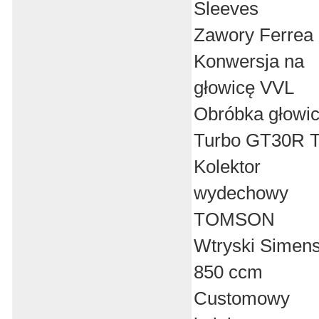
Sleeves
Zawory Ferrea
Konwersja na
głowicę VVL
Obróbka głowi
Turbo GT30R 
Kolektor
wydechowy
TOMSON
Wtryski Simen
850 ccm
Customowy