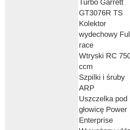
Turbo Garrett
GT3076R TS
Kolektor
wydechowy Ful
race
Wtryski RC 75
ccm
Szpilki i śruby
ARP
Uszczelka pod
głowicę Power
Enterprise