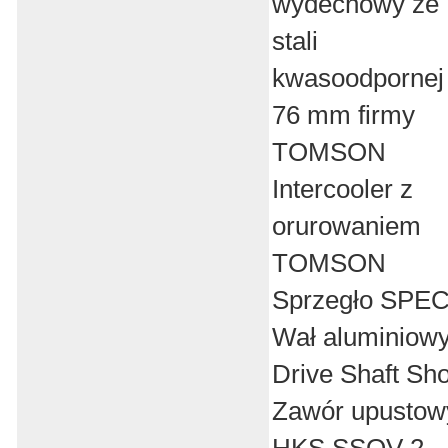
wydechowy ze
stali
kwasoodpornej
76 mm firmy
TOMSON
Intercooler z
orurowaniem
TOMSON
Sprzegło SPE
Wał aluminiow
Drive Shaft Sh
Zawór upustow
HKS SSQV 2