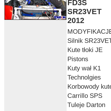
FD3S
SR23VET
2012
MODYFIKACJ
Silnik SR23VE
Kute tłoki JE
Pistons
Kuty wał K1
Technolgies
Korbowody kut
Carrillo SPS
Tuleje Darton