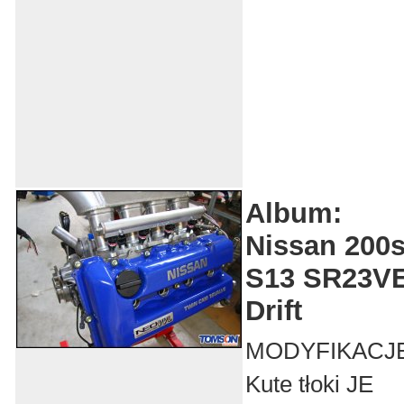
Album:
Nissan 200
S13 SR23V
Drift
MODYFIKACJ
Kute tłoki JE