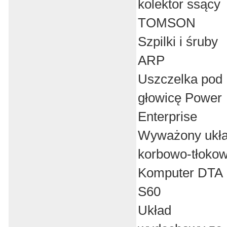
kolektor ssący
TOMSON
Szpilki i śruby
ARP
Uszczelka pod
głowicę Power
Enterprise
Wyważony ukł
korbowo-tłoko
Komputer DTA
S60
Układ