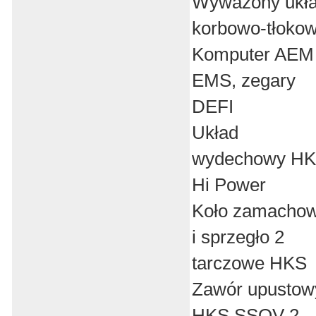
Wyważony ukł
korbowo-tłoko
Komputer AEM
EMS, zegary
DEFI
Układ
wydechowy H
Hi Power
Koło zamacho
i sprzegło 2
tarczowe HKS
Zawór upustow
HKS SSQV 2