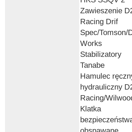
Zawieszenie D
Racing Drif
Spec/Tomson/D
Works
Stabilizatory
Tanabe
Hamulec ręczn
hydrauliczny D
Racing/Wilwoo
Klatka
bezpieczeństw
obspawane